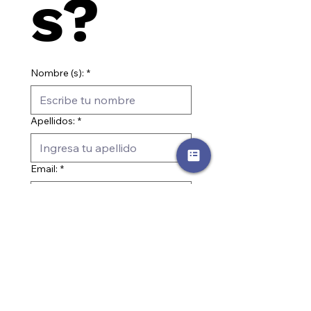
s?
Nombre (s):
*
Apellidos:
*
Email:
*
Teléfono:
*
He leído y acepto la 
Política de Privacidad
*
¿Ya eres cliente GBM?